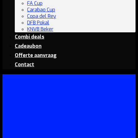
FA Cup
Carabao Cup
Copa del Rey
DFB Pokal
KNVB Beker
Combi deals
Cadeaubon
Offerte aanvraag
Contact