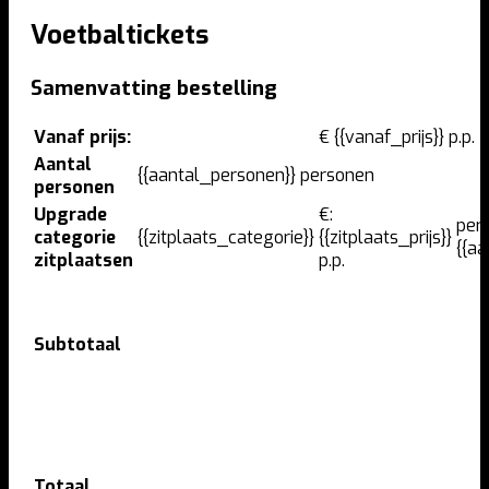
Voetbaltickets
Samenvatting bestelling
Vanaf prijs:
€ {{vanaf_prijs}} p.p.
Aantal
{{aantal_personen}} personen
personen
Upgrade
€:
per
categorie
{{zitplaats_categorie}}
{{zitplaats_prijs}}
{{a
zitplaatsen
p.p.
Subtotaal
Totaal