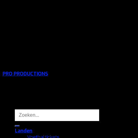
Offerte aanvraag
Contact
ONS BELEID
Algemene Voorwaarden
Privacy policy
Reviewbeleid
Betaalmethode
Copyright © 2026 -
Voetbaltix.nl
- Gerealiseerd door:
PRO PRODUCTIONS
Alle rechten voorbehouden. Het maken van een kopie door
middel van fotokopie, printscreen, of enige andere
duplicatie van onze website of delen daarvan is verboden
zonder voorafgaande schriftelijke toestemming van
Voetbaltix
Zoeken
naar:
Landen
Voetbaltickets