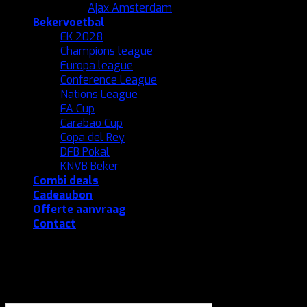
Ajax Amsterdam
Bekervoetbal
EK 2028
Champions league
Europa league
Conference League
Nations League
FA Cup
Carabao Cup
Copa del Rey
DFB Pokal
KNVB Beker
Combi deals
Cadeaubon
Offerte aanvraag
Contact
Login
Gebruikersnaam of e-mailadres
*