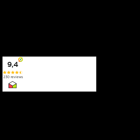
Liverpool
Bayern Munchen
Fc Barcelona
Real Madrid
PSG
Ajax Amsterdam
Reviews
Meer informatie
Over Voetbaltix
Faq
Reviews
Blog
Cadeaubon