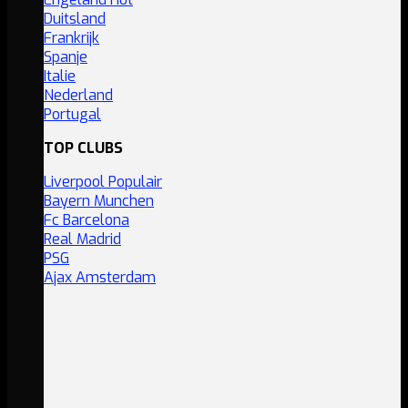
Duitsland
Frankrijk
Spanje
Italie
Nederland
Portugal
TOP CLUBS
Liverpool
Bayern Munchen
Fc Barcelona
Real Madrid
PSG
Ajax Amsterdam