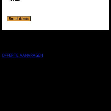
Bestel tickets
VIP-arrangementen op aanvraag
OFFERTE AANVRAGEN
Competities
benfica
Bundesliga
1899 Hoffenheim
Bayer Leverkusen
Bayern Munchen
Borussia Dortmund
Borussia Munchengladbach
Eintracht Frankfurt